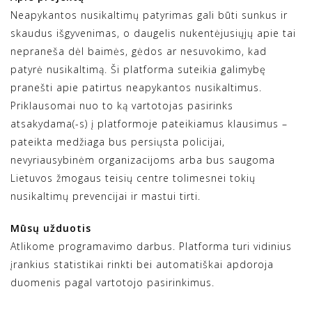
Neapykantos nusikaltimų patyrimas gali būti sunkus ir
skaudus išgyvenimas, o daugelis nukentėjusiųjų apie tai
nepraneša dėl baimės, gėdos ar nesuvokimo, kad
patyrė nusikaltimą. Ši platforma suteikia galimybę
pranešti apie patirtus neapykantos nusikaltimus.
Priklausomai nuo to ką vartotojas pasirinks
atsakydama(-s) į platformoje pateikiamus klausimus –
pateikta medžiaga bus persiųsta policijai,
nevyriausybinėm organizacijoms arba bus saugoma
Lietuvos žmogaus teisių centre tolimesnei tokių
nusikaltimų prevencijai ir mastui tirti.
Mūsų užduotis
Atlikome programavimo darbus. Platforma turi vidinius
įrankius statistikai rinkti bei automatiškai apdoroja
duomenis pagal vartotojo pasirinkimus.