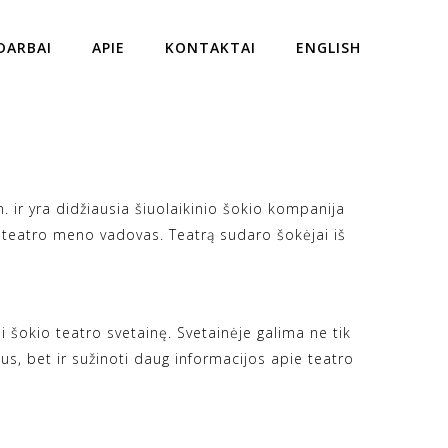
DARBAI
APIE
KONTAKTAI
ENGLISH
 ir yra didžiausia šiuolaikinio šokio kompanija
 teatro meno vadovas. Teatrą sudaro šokėjai iš
okio teatro svetainę. Svetainėje galima ne tik
etus, bet ir sužinoti daug informacijos apie teatro