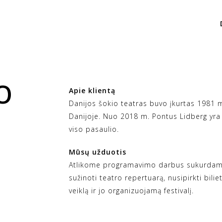
O
Apie klientą
Danijos šokio teatras buvo įkurtas 1981 m.
Danijoje. Nuo 2018 m. Pontus Lidberg yra
viso pasaulio.
Mūsų užduotis
Atlikome programavimo darbus sukurdami š
sužinoti teatro repertuarą, nusipirkti bili
veiklą ir jo organizuojamą festivalį.